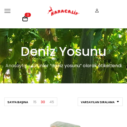
0
Deniz Yosunu
Anasayfa
Ürünler “deniz yosunu” olarak etiketlendi
15
30
45
SAYFA BAŞINA
VARSAYILAN SIRALAMA